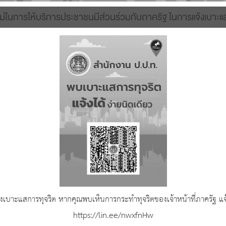
ม่ในการให้บริการประชาชนมีส่วนร่วมกับภาครัฐ ในการแจ้งเบาะแ
เบาะแสการทุจริต หากคุณพบเห็นการกระทำทุจริตของเจ้าหน้าที่ภาครัฐ แจ้ง
https://lin.ee/nwxfnHw