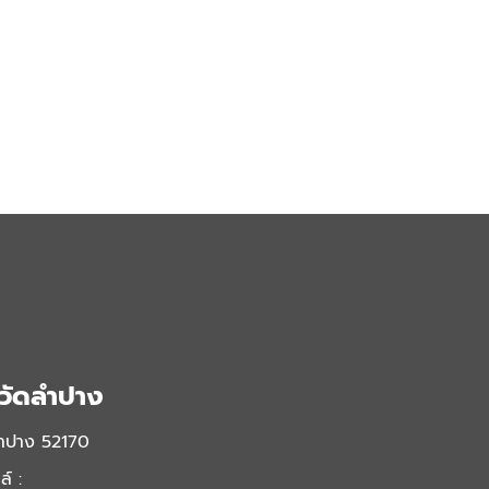
วัดลำปาง
ลำปาง 52170
์ :